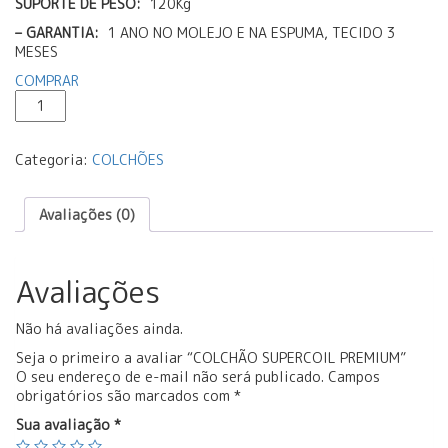
SUPORTE DE PESO:
120Kg
– GARANTIA:
1 ANO NO MOLEJO E NA ESPUMA, TECIDO 3
MESES
COMPRAR
COLCHÃO
SUPERCOIL
PREMIUM
quantidade
Categoria:
COLCHÕES
Avaliações (0)
Avaliações
Não há avaliações ainda.
Seja o primeiro a avaliar “COLCHÃO SUPERCOIL PREMIUM”
O seu endereço de e-mail não será publicado.
Campos
obrigatórios são marcados com
*
Sua avaliação
*