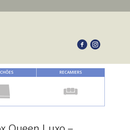
CHÕES
RECAMIERS
x Queen Luxo –